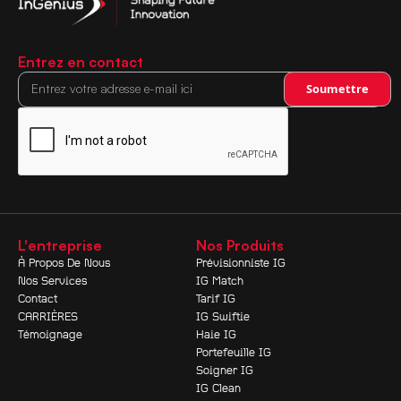
Entrez en contact
L'entreprise
Nos Produits
À Propos De Nous
Prévisionniste IG
Nos Services
IG Match
Contact
Tarif IG
CARRIÈRES
IG Swiftie
Témoignage
Haie IG
Portefeuille IG
Soigner IG
IG Clean