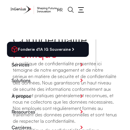
FR
C
o
n
f
i
d
e
n
t
i
a
l
i
t
é
P
o
l
i
t
i
q
u
e
Fonderie d'IA IG Souveraine
La politique de confidentialité présentée ici
Services
témoigne de notre engagement et de notre
sérieux en matière de sécurité et de confidentialité
Solutions
des données. Nous garantissons un haut niveau
de sécurité des informations conformément aux
normes et pratiques généralement reconnues, et
À propos
nous ne collectons que les données nécessaires.
Nos employés sont régulièrement formés au
Ressources
traitement des données personnelles et sont tenus
de respecter la confidentialité.
Carrières