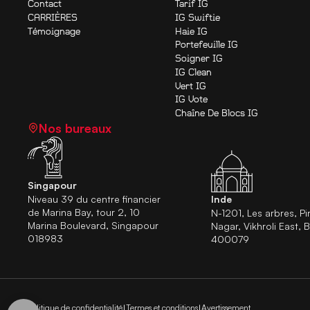
Contact
Tarif IG
CARRIÈRES
IG Swiftie
Témoignage
Haie IG
Portefeuille IG
Soigner IG
IG Clean
Vert IG
IG Vote
Chaîne De Blocs IG
Nos bureaux
Singapour
Niveau 39 du centre financier
Inde
de Marina Bay, tour 2, 10
N-1201, Les arbres, Pi
Marina Boulevard, Singapour
Nagar, Vikhroli East,
018983
400079
Politique de confidentialité
Termes et conditions
Avertissement
|
|