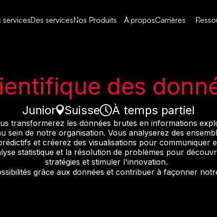
Nos Produits
Resso
 services
Des services
À propos
Carrières
ientifique des donn
Junior
Suisse
À temps partiel
vous transformerez les données brutes en informations explo
e au sein de notre organisation. Vous analyserez des ensem
édictifs et créerez des visualisations pour communiquer ef
lyse statistique et la résolution de problèmes pour découvri
stratégies et stimuler l'innovation.
sibilités grâce aux données et contribuer à façonner notre 