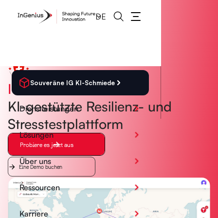
Zuhause
01
Häufig auftretende Probleme
02
DE
Lösungen
03
Kundenstimmen
04
Preisgestaltung
05
So funktioniert's
06
FAQ
07
Souveräne IG KI-Schmiede
IG-Tarif
KI-gestützte Resilienz- und
Dienstleistungen
Stresstestplattform
Lösungen
Probiere es jetzt aus
Über uns
Eine Demo buchen
Ressourcen
Karriere