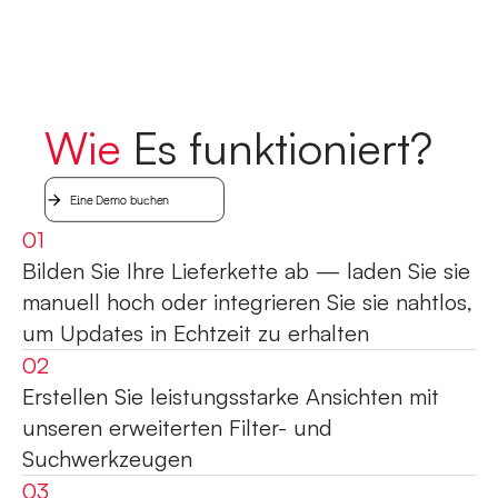
W
i
e
E
s
f
u
n
k
t
i
o
n
i
e
r
t
?
Eine Demo buchen
01
Bilden Sie Ihre Lieferkette ab — laden Sie sie
manuell hoch oder integrieren Sie sie nahtlos,
um Updates in Echtzeit zu erhalten
02
Erstellen Sie leistungsstarke Ansichten mit
unseren erweiterten Filter- und
Suchwerkzeugen
03