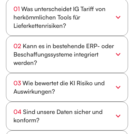
01
Was unterscheidet IG Tariff von
herkömmlichen Tools für
Lieferkettenrisiken?
Es kennzeichnet nicht nur Risiken, es simuliert
echte Störungen, misst die Auswirkungen und
02
Kann es in bestehende ERP- oder
bietet transparente, datengestützte Maßnahmen
im Rahmen des IG Responsible AI Framework.
Beschaffungssysteme integriert
werden?
Ja. IG Tariff lässt sich nahtlos mit ERP- und
Beschaffungsplattformen wie SAP, Oracle und
03
Wie bewertet die KI Risiko und
Coupa verbinden, ohne bestehende
Arbeitsabläufe zu unterbrechen.
Auswirkungen?
Es verwendet eine KI-Engine, bei der Optimierung
an erster Stelle steht, um Störungsszenarien zu
04
Sind unsere Daten sicher und
modellieren und klare, erklärbare Empfehlungen
für schnellere Entscheidungen zu generieren.
konform?
Vollständig. Alle Daten sind verschlüsselt,