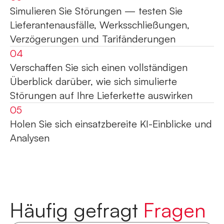
Simulieren Sie Störungen — testen Sie
Lieferantenausfälle, Werksschließungen,
Verzögerungen und Tarifänderungen
04
Verschaffen Sie sich einen vollständigen
Überblick darüber, wie sich simulierte
Störungen auf Ihre Lieferkette auswirken
05
Holen Sie sich einsatzbereite KI-Einblicke und
Analysen
H
ä
u
f
i
g
g
e
f
r
a
g
t
F
r
a
g
e
n