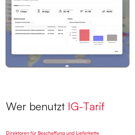
W
e
r
b
e
n
u
t
z
t
I
G
-
T
a
r
i
f
Direktoren für Beschaffung und Lieferkette