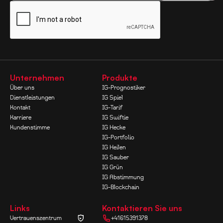
Unternehmen
Produkte
Über uns
IG-Prognostiker
Dienstleistungen
IG Spiel
Kontakt
IG-Tarif
Karriere
IG Swiftie
Kundenstimme
IG Hecke
IG-Portfolio
IG Heilen
IG Sauber
IG Grün
IG Abstimmung
IG-Blockchain
Links
Kontaktieren Sie uns
Vertrauenszentrum
+41615391378