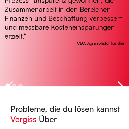
Prozesstransparenz gewonnen, die
E
Zusammenarbeit in den Bereichen
E
Finanzen und Beschaffung verbessert
i
und messbare Kosteneinsparungen
S
erzielt.“
CEO, Agrarrohstoffhändler
Probleme, die du lösen kannst
Vergiss
Über