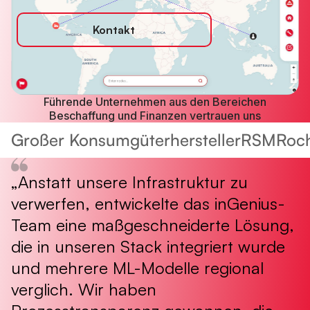
Kontakt
Führende Unternehmen aus den Bereichen
Beschaffung und Finanzen vertrauen uns
Großer Konsumgüterhersteller
RSM
Roc
„Anstatt unsere Infrastruktur zu
„
verwerfen, entwickelte das inGenius-
h
Team eine maßgeschneiderte Lösung,
g
die in unseren Stack integriert wurde
R
und mehrere ML-Modelle regional
M
verglich. Wir haben
L