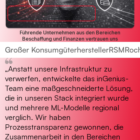
Kontakt
Führende Unternehmen aus den Bereichen
Beschaffung und Finanzen vertrauen uns
Großer Konsumgüterhersteller
RSM
Roc
„Anstatt unsere Infrastruktur zu
„
verwerfen, entwickelte das inGenius-
h
Team eine maßgeschneiderte Lösung,
g
die in unseren Stack integriert wurde
R
und mehrere ML-Modelle regional
M
verglich. Wir haben
L
Prozesstransparenz gewonnen, die
E
Zusammenarbeit in den Bereichen
E