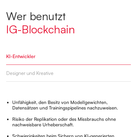
W
e
r
b
e
n
u
t
z
t
I
G
-
B
l
o
c
k
c
h
a
i
n
KI-Entwickler
Designer und Kreative
Unfähigkeit, den Besitz von Modellgewichten,
Datensätzen und Trainingspipelines nachzuweisen.
Risiko der Replikation oder des Missbrauchs ohne
nachweisbare Urheberschaft.
Schwierigkeiten beim Sichern von KI-generierten