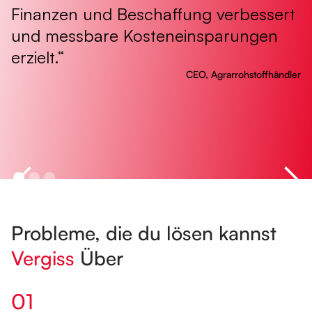
Finanzen und Beschaffung verbessert
i
und messbare Kosteneinsparungen
S
erzielt.“
CEO, Agrarrohstoffhändler
Probleme, die du lösen kannst
Vergiss
Über
01