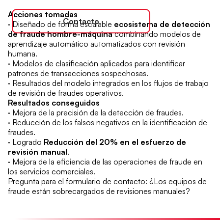
Acciones tomadas
Contacto
· Diseñado de forma escalable
ecosistema de detección
de fraude hombre-máquina
combinando modelos de
aprendizaje automático automatizados con revisión
humana.
· Modelos de clasificación aplicados para identificar
patrones de transacciones sospechosas.
· Resultados del modelo integrados en los flujos de trabajo
de revisión de fraudes operativos.
Resultados conseguidos
· Mejora de la precisión de la detección de fraudes.
· Reducción de los falsos negativos en la identificación de
fraudes.
· Logrado
Reducción del 20% en el esfuerzo de
revisión manual
.
· Mejora de la eficiencia de las operaciones de fraude en
los servicios comerciales.
Pregunta para el formulario de contacto: ¿Los equipos de
fraude están sobrecargados de revisiones manuales?