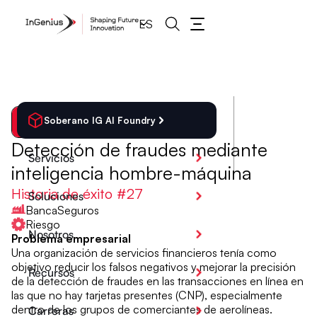
ES
Soberano IG AI Foundry
Atrás
Detección de fraudes mediante
Servicios
inteligencia hombre-máquina
Historia de éxito #
27
Soluciones
Banca
Seguros
Riesgo
Nosotros
Problema empresarial
Una organización de servicios financieros tenía como
objetivo reducir los falsos negativos y mejorar la precisión
Recursos
de la detección de fraudes en las transacciones en línea en
las que no hay tarjetas presentes (CNP), especialmente
dentro de los grupos de comerciantes de aerolíneas.
Carreras