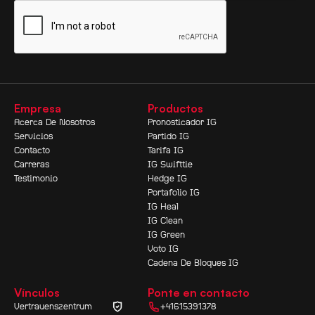
Empresa
Productos
Acerca De Nosotros
Pronosticador IG
Servicios
Partido IG
Contacto
Tarifa IG
Carreras
IG Swifttie
Testimonio
Hedge IG
Portafolio IG
IG Heal
IG Clean
IG Green
Voto IG
Cadena De Bloques IG
Vínculos
Ponte en contacto
Vertrauenszentrum
+41615391378