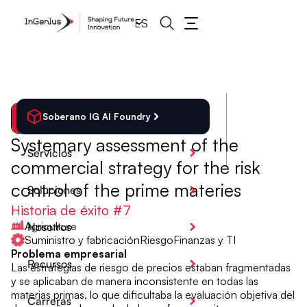
ES
Soberano IG AI Foundry
Atrás
Systemary assessment of the
Servicios
commercial strategy for the risk
control of the prime materies
Soluciones
Historia de éxito #
7
Agriculture
Nosotros
Suministro y fabricación
Riesgo
Finanzas y TI
Problema empresarial
Recursos
Las estrategias de riesgo de precios estaban fragmentadas
y se aplicaban de manera inconsistente en todas las
materias primas, lo que dificultaba la evaluación objetiva del
Carreras