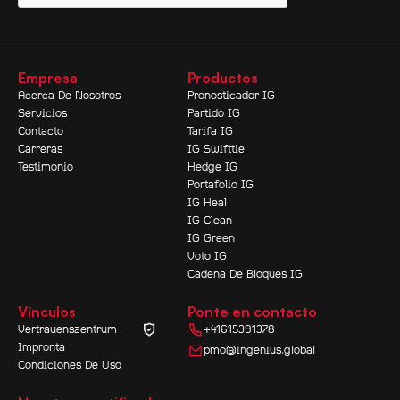
Empresa
Productos
Acerca De Nosotros
Pronosticador IG
Servicios
Partido IG
Contacto
Tarifa IG
Carreras
IG Swifttie
Testimonio
Hedge IG
Portafolio IG
IG Heal
IG Clean
IG Green
Voto IG
Cadena De Bloques IG
Vínculos
Ponte en contacto
Vertrauenszentrum
+41615391378
Impronta
pmo@ingenius.global
Condiciones De Uso